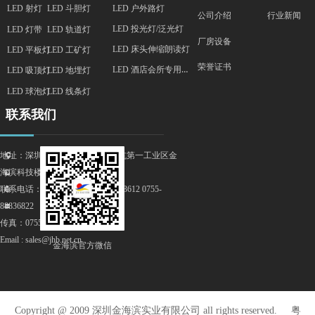
LED 户外路灯
LED 射灯
LED 斗胆灯
行业新闻
公司介绍
LED 投光灯/泛光灯
LED 灯带
LED 轨道灯
厂房设备
LED 床头伸缩朗读灯
LED 平板灯
LED 工矿灯
荣誉证书
LED 酒店会所专用平板灯
LED 吸顶灯
LED 地埋灯
LED 球泡灯
LED 线条灯
联系我们
地址：深圳市宝安区石岩街道料坑第一工业区金
끇
海滨科技楼
뀰
联系电话：4008309880 0755-88893612 0755-
넔
88836822
낂
传真：0755-29511266
Email : sales@jhb.net.cn
金海滨官方微信
Copyright @ 2009 深圳金海滨实业有限公司 all rights reserved. 粤