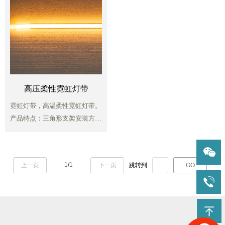
高压柔性霓虹灯带
霓虹灯带，高温柔性霓虹灯带。
产品特点：三角形支架安装方
便，防水硅胶。采用优质超高亮
LED发光二极管发光，具有耗电
小、产生热量小、无眩光，耐冲
1
/
1
上一页
下一页
跳转到
GO
击等特点。220V供电，安全可
靠性高。