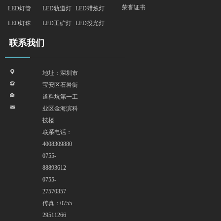
荣誉证书
LED灯管
LED轨道灯
LED蜡烛灯
LED灯珠
LED工矿灯
LED投光灯
联系我们
끇
地址：深圳市
뀰
宝安区石岩街
넔
道料坑第一工
낂
业区金海滨科
技楼
联系电话：
4008309880
0755-
88893612
0755-
27570357
传真：0755-
29511266