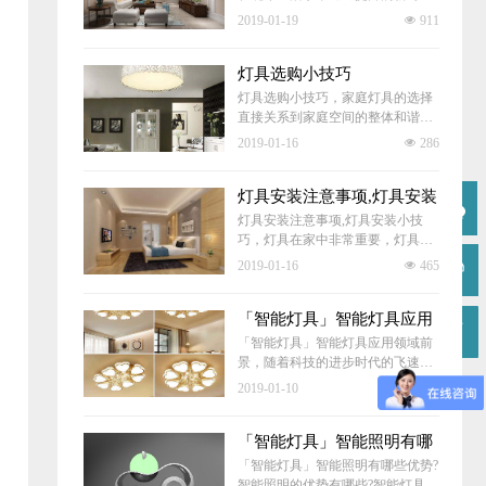
期，各种各样的灯具的应用已经成
2019-01-19
넶
911
为不可阻挡的必然趋势，在不同的
场合下，不同的使用环境中，灯都
是一种必不可少的用具。无论是基
灯具选购小技巧
础的照明功能，还是装饰装修的功
灯具选购小技巧，家庭灯具的选择
能，都可以完美的结合起来。
直接关系到家庭空间的整体和谐与
品位，下面一起看下客厅、卧室、
2019-01-16
넶
286
卫生间的选择方法。
灯具安装注意事项,灯具安装
小技巧
灯具安装注意事项,灯具安装小技
巧，灯具在家中非常重要，灯具给
家庭带来光源，照明了整个房屋，
2019-01-16
넶
465
可以说灯具照明起到了至关中重要
的作用，那么灯具该如何挑选?一起
来看看挑选灯具的奥秘吧。
「智能灯具」智能灯具应用
领域前景
「智能灯具」智能灯具应用领域前
景，随着科技的进步时代的飞速发
展，智能灯具已行业也渐渐向智能
2019-01-10
넶
507
化迈进了，智能灯具在家居以及办
公、公共设施领域会有何变化呢?
「智能灯具」智能照明有哪
些优势
「智能灯具」智能照明有哪些优势?
智能照明的优势有哪些?智能灯具的