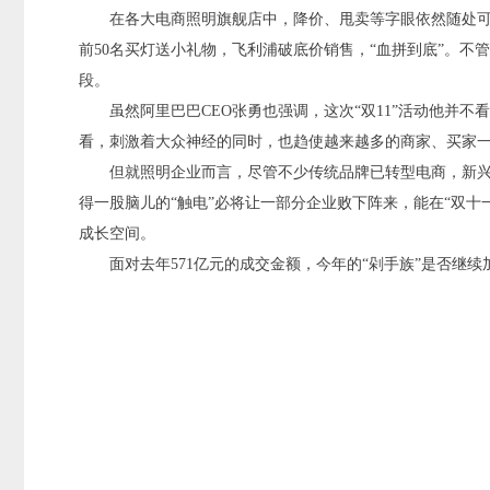
在各大电商照明旗舰店中，降价、甩卖等字眼依然随处可
前50名买灯送小礼物，飞利浦破底价销售，“血拼到底”。不
段。
虽然阿里巴巴CEO张勇也强调，这次“双11”活动他并不
看，刺激着大众神经的同时，也趋使越来越多的商家、买家
但就照明企业而言，尽管不少传统品牌已转型电商，新
得一股脑儿的“触电”必将让一部分企业败下阵来，能在“双
成长空间。
面对去年571亿元的成交金额，今年的“剁手族”是否继