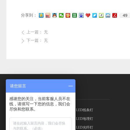
49
分享到：
上一篇：
无
ꄴ
下一篇：
无
ꄲ
请您留言
产品中心
感谢您的关注，当前客服人员不在
线，请填写一下您的信息，我们会
尽快和您联系。
LED灯带
LED智能灯
LED线条灯
LED射灯
LED平板灯
LED地埋灯
LED筒灯
LED吸顶灯
LED光纤灯