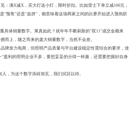
见：满X减X，买大灯送小灯，限时折扣。比如雷士下单立减100元，
管是“预售”还是“血拼”，都意味着这场商家之间的比赛开始进入预热阶
看重具体销量数字。果真如此？就年年不断刷新的“双11”成交金额来
一拥而上，随之而来的庞大销量数字，当然不会差。
兴品牌发力电商，但照明产品质量与平台建设稳定性需结合的要求，使
十一”盈利的照明企业不多，要想妥妥的分得一杯羹，还需要把握好自身
续加入，为这个数字添砖加瓦，我们拭目以待。