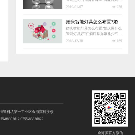
发展让消费者对家庭灯具照明越来
2019-01-07
넶
236
越注重。家居智能照明部仅仅给家
庭带来照明，更多的是让灯具更加
智能、方便、节能。下面一起来看
婚庆智能灯具怎么布置?婚
庆用什么智能灯具好?
看智能照明到底有哪些优势?
婚庆智能灯具怎么布置?婚庆用什么
智能灯具好?在酒店举办婚礼少不了
就是有一个完美的舞台，你要知道
2018-12-30
넶
169
舞台上必不可少就是灯光，好看的
灯光可以营造出不一样的气氛，也
可以起到一些点缀的作用。下面大
家就给大家介绍一下婚庆舞台灯具
应该怎么布置和婚礼用什么灯光
好。
街道料坑第一工业区金海滨科技楼
-88893612 0755-88836822
金海滨官方微信