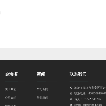
联系我们
金海滨
新闻
地址：深圳市宝安区石岩
끇
关于我们
公司新闻
联系电话：4008309880 0755
뀰
行业新闻
公司介绍
传真：0755-29511266
넔
Email : sales@jhb.net.cn
낂