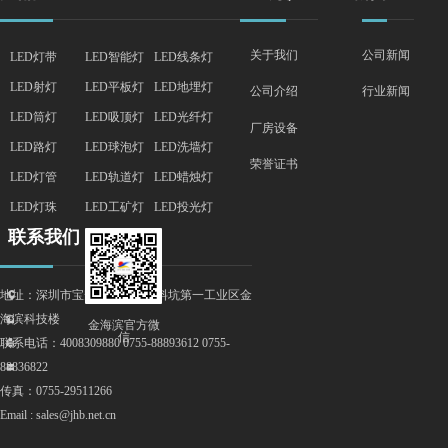
关于我们
公司新闻
LED灯带
LED智能灯
LED线条灯
LED射灯
LED平板灯
LED地埋灯
行业新闻
公司介绍
LED筒灯
LED吸顶灯
LED光纤灯
厂房设备
LED路灯
LED球泡灯
LED洗墙灯
荣誉证书
LED灯管
LED轨道灯
LED蜡烛灯
LED灯珠
LED工矿灯
LED投光灯
联系我们
地址：深圳市宝安区石岩街道料坑第一工业区金
끇
海滨科技楼
뀰
金海滨官方微
信
联系电话：4008309880 0755-88893612 0755-
넔
88836822
낂
传真：0755-29511266
Email : sales@jhb.net.cn