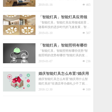
源，照明了整个房屋，可以说灯具照明
2019-01-16
넶
465
起到了至关中重要的作用，那么灯具该
如何挑选?一起来看看挑选灯具的奥秘
吧。
「智能灯具」智能灯具应用领
域前景
「智能灯具」智能灯具应用领域前景，
随着科技的进步时代的飞速发展，智能
灯具已行业也渐渐向智能化迈进了，智
2019-01-10
넶
507
能灯具在家居以及办公、公共设施领域
会有何变化呢?
「智能灯具」智能照明有哪些
优势
「智能灯具」智能照明有哪些优势?智
能照明的优势有哪些?智能灯具的发展
让消费者对家庭灯具照明越来越注重。
2019-01-07
넶
236
家居智能照明部仅仅给家庭带来照明，
更多的是让灯具更加智能、方便、节
能。下面一起来看看智能照明到底有哪
婚庆智能灯具怎么布置?婚庆用
什么智能灯具好?
些优势?
婚庆智能灯具怎么布置?婚庆用什么智
能灯具好?在酒店举办婚礼少不了就是
有一个完美的舞台，你要知道舞台上必
2018-12-30
넶
169
不可少就是灯光，好看的灯光可以营造
出不一样的气氛，也可以起到一些点缀
的作用。下面大家就给大家介绍一下婚
庆舞台灯具应该怎么布置和婚礼用什么
灯光好。