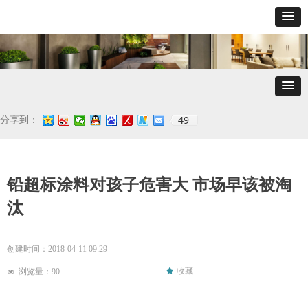
49
分享到：
铅超标涂料对孩子危害大 市场早该被淘
汰
创建时间：
2018-04-11
09:29
끄
收藏
浏览量：
90
넶