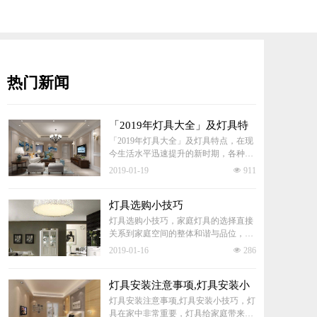
热门新闻
「2019年灯具大全」及灯具特
点
「2019年灯具大全」及灯具特点，在现
今生活水平迅速提升的新时期，各种各
样的灯具的应用已经成为不可阻挡的必
2019-01-19
넶
911
然趋势，在不同的场合下，不同的使用
环境中，灯都是一种必不可少的用具。
无论是基础的照明功能，还是装饰装修
灯具选购小技巧
的功能，都可以完美的结合起来。
灯具选购小技巧，家庭灯具的选择直接
关系到家庭空间的整体和谐与品位，下
面一起看下客厅、卧室、卫生间的选择
2019-01-16
넶
286
方法。
灯具安装注意事项,灯具安装小
技巧
灯具安装注意事项,灯具安装小技巧，灯
具在家中非常重要，灯具给家庭带来光