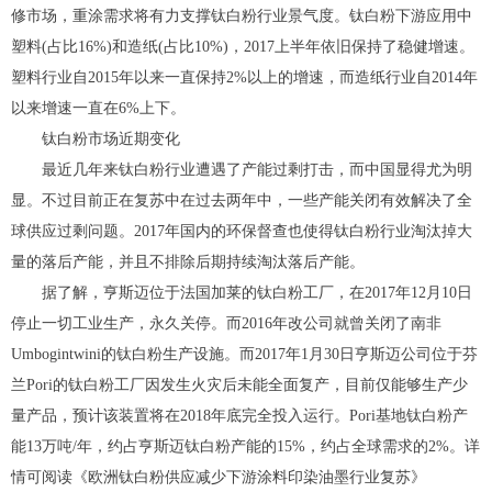
修市场，重涂需求将有力支撑钛白粉行业景气度。钛白粉下游应用中
塑料(占比16%)和造纸(占比10%)，2017上半年依旧保持了稳健增速。
塑料行业自2015年以来一直保持2%以上的增速，而造纸行业自2014年
以来增速一直在6%上下。
钛白粉市场近期变化
最近几年来钛白粉行业遭遇了产能过剩打击，而中国显得尤为明
显。不过目前正在复苏中在过去两年中，一些产能关闭有效解决了全
球供应过剩问题。2017年国内的环保督查也使得钛白粉行业淘汰掉大
量的落后产能，并且不排除后期持续淘汰落后产能。
据了解，亨斯迈位于法国加莱的钛白粉工厂，在2017年12月10日
停止一切工业生产，永久关停。而2016年改公司就曾关闭了南非
Umbogintwini的钛白粉生产设施。而2017年1月30日亨斯迈公司位于芬
兰Pori的钛白粉工厂因发生火灾后未能全面复产，目前仅能够生产少
量产品，预计该装置将在2018年底完全投入运行。Pori基地钛白粉产
能13万吨/年，约占亨斯迈钛白粉产能的15%，约占全球需求的2%。详
情可阅读《欧洲钛白粉供应减少下游涂料印染油墨行业复苏》