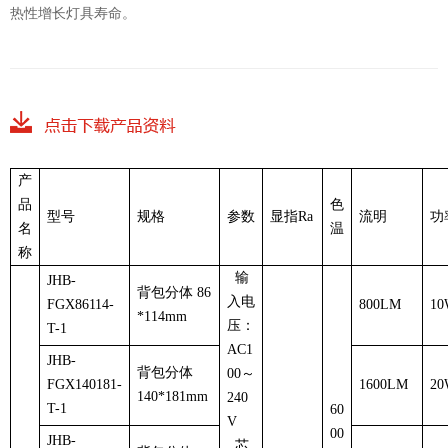
热性增长灯具寿命。
产
品
色
型号
规格
参数
显指Ra
流明
功
名
温
称
输
JHB-
背包分体 86
入电
FGX86114-
800LM
10
*114mm
压：
T-1
AC1
JHB-
背包分体
00～
FGX140181-
1600LM
20
140*181mm
240
T-1
60
V
00
JHB-
芯