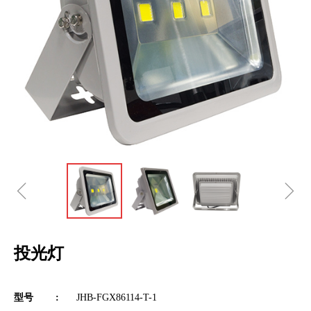
ꁆ
ꁇ
投光灯
型号 :
JHB-FGX86114-T-1