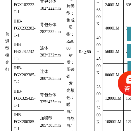
背包分体
~
FGX182222-
2400LM
30
片类
182*222mm
65
T-1
型：
00
集成
JHB-
K
背包分体
显
FGX232282-
4000LM
50
282*232mm
普
指：
T-1
40
通
Ra
≧
JHB-
00
连体
型
80
FBX282232-
5600LM
70
Ra
≧
80
~
282*232mm
投
材
T-2
45
光
质：
00
JHB-
灯
压铸
连体
K
FGX282385-
8000LM
10
铝
280*365mm
T-2
发
28
光颜
JHB-
00
背包分体
色：
FGX325425-
12000LM
15
~
325*425mm
暖
T-1
32
白/
JHB-
00
加强型
自然
FGX280385-
10800LM
12
K
285*385mm
白/
T-1