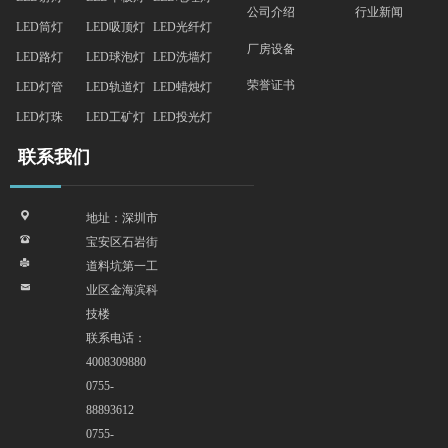
行业新闻
公司介绍
LED筒灯
LED吸顶灯
LED光纤灯
厂房设备
LED路灯
LED球泡灯
LED洗墙灯
荣誉证书
LED灯管
LED轨道灯
LED蜡烛灯
LED灯珠
LED工矿灯
LED投光灯
联系我们
끇
地址：深圳市
뀰
宝安区石岩街
넔
道料坑第一工
낂
业区金海滨科
技楼
联系电话：
4008309880
0755-
88893612
0755-