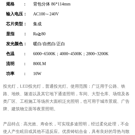
规格 :
背包分体 86*114mm
输入电压：
AC100～240V
芯片类型：
集成
显指 ：
Ra≧80
发光颜色：
暖白/自然白/正白
色温 :
6000~6500K；4000~4500K；2800~3200K
流明 :
800LM
功率 :
10W
投光灯，LED投光灯，普通投光灯。使用范围：广泛用于公路、铁
路、地铁、隧道以及其它地下通道照明，车间、大型仓库、场馆及各
类厂区、工程施工等场所大面积泛光照明，也可用于城市景观、广告
牌、建筑物立面等夜景照明。
产品特点 : 高光效、寿命长，可实现多途照明，经过柔化处理，不会
使人产生眩目或其他不适反应。优质铸铝合金，具有良好的导热与散