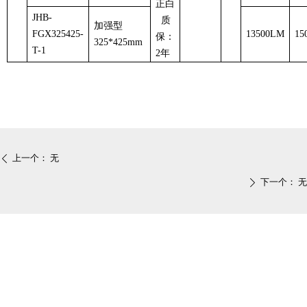
正白
JHB-
质
加强型
FGX325425-
13500LM
15
保：
325*425mm
T-1
2年
上一个：
无
ꄴ
下一个：
无
ꄲ