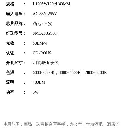
规格 :
L120*W120*H40MM
输入电压：
AC 85V-265V
芯片品牌：
晶元 ∕ 三安
灯珠型号：
SMD2835∕3014
光效 ：
80LM/w
认证 ：
CE /ROHS
开孔尺寸：
明装/吸顶安装
色温 :
6000~6500K；4000~4500K；2800~3200K
流明 :
480LM
功率 :
6W
使用范围：商场，珠宝柜台写字楼，办公室，学校酒吧，酒店等