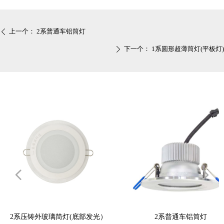
上一个：
2系普通车铝筒灯
ꄴ
下一个：
1系圆形超薄筒灯(平板灯)
ꄲ
넳
넲
璃筒灯(底部发光）
2系普通车铝筒灯
1