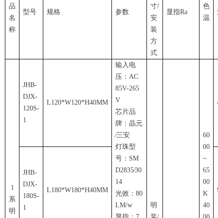
品
寸/
色
型号
规格
参数
显指Ra
名
安
温
称
装
方
式
输入电
压：AC
JHB-
85V-265
DJX-
V
L120*W120*H40MM
120S-
芯片品
1
牌：晶元
∕三安
60
灯珠型
00
号：SM
~
D2835∕30
65
JHB-
14
00
DJX-
1
L180*W180*H40MM
光效：80
K
180S-
系
LM/w
明
40
1
明
显指：7
装/
00