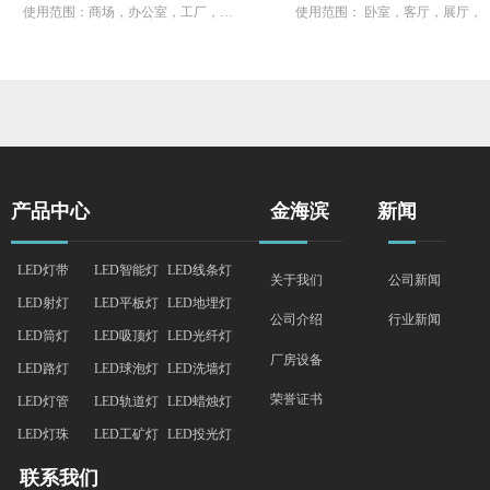
场，办公室，工厂，医
使用范围： 卧室，客厅，展厅，商
使用范
室内照明等
场，酒吧，家居照明，工程照明等
精工压铸成型，具有高
产品特点 : 采用精工车铝，不生锈，
产品特
性，提高产品的品质和
精工阳极氧化处理，不褪色，双叶导
整灯
化玻璃片采用进口钢化
热，防水耐腐蚀，凸显格调白色面
和，液
在精密医学仪器上，
环 ，加厚专用散热器，边角倒角设
封弹力
透光率，光色纯正，光损耗
计，安全护线
具内部
产品中心
金海滨
新闻
，不易裂；光学级亚克
板与
材料质地细密，漫射效
众。高
LED灯带
LED智能灯
LED线条灯
提高灯具的用光效率
关于我们
公司新闻
LED射灯
LED平板灯
LED地埋灯
行业新闻
公司介绍
LED筒灯
LED吸顶灯
LED光纤灯
厂房设备
LED路灯
LED球泡灯
LED洗墙灯
荣誉证书
LED灯管
LED轨道灯
LED蜡烛灯
LED灯珠
LED工矿灯
LED投光灯
联系我们