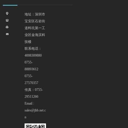
끇
地址：深圳市
뀰
宝安区石岩街
넔
道料坑第一工
낂
业区金海滨科
技楼
联系电话：
4008309880
0755-
88893612
0755-
27570357
传真：0755-
29511266
Email :
sales@jhb.net.c
n