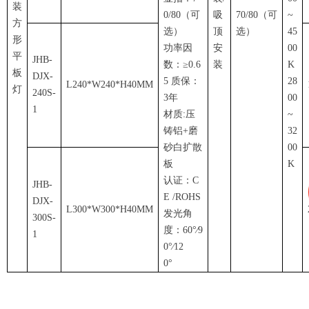
装
0/80（可
吸
70/80
（可
~
方
选）
顶
选）
45
形
功率因
安
00
平
JHB-
数：≥0.6
装
K
板
DJX-
5 质保：
28
L240*W240*H40MM
灯
240S-
3年
00
1
材质:压
~
铸铝+磨
32
砂白扩散
00
板
K
认证：C
JHB-
E /ROHS
DJX-
L300*W300*H40MM
发光角
300S-
度：60°∕9
1
0°∕12
0°