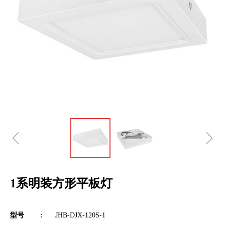
ꁆ
ꁇ
1系明装方形平板灯
型号 :
JHB-DJX-120S-1