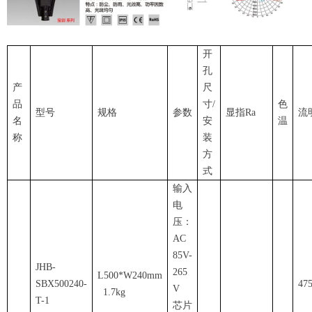
开
孔
产
尺
品
寸/
色
型号
规格
参数
显指Ra
流
名
安
温
称
装
方
式
输入
电
压：
AC
85V-
JHB-
265
L500*W240mm
SBX500240-
47
V
1.7kg
T-1
芯片