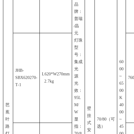
品
牌：
普瑞
∕晶
元
灯珠
型
号：
集成
60
光
00
JHB-
L620*W270mm
源
~
SBX620270-
76
2.7kg
光
65
T-1
效：
00
95L
K
芭
M/
40
壁
蕉
W
00
挂
叶
显
70/80
（可
~
式
路
指：
选）
45
安
灯
70/8
00