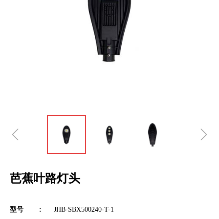
ꁆ
ꁇ
芭蕉叶路灯头
型号 :
JHB-SBX500240-T-1