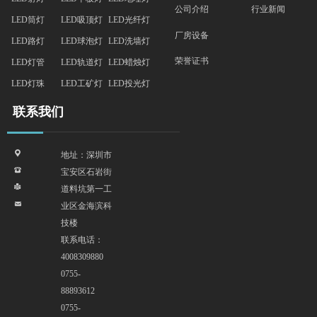
行业新闻
公司介绍
LED筒灯
LED吸顶灯
LED光纤灯
厂房设备
LED路灯
LED球泡灯
LED洗墙灯
荣誉证书
LED灯管
LED轨道灯
LED蜡烛灯
LED灯珠
LED工矿灯
LED投光灯
联系我们
끇
地址：深圳市
뀰
宝安区石岩街
넔
道料坑第一工
낂
业区金海滨科
技楼
联系电话：
4008309880
0755-
88893612
0755-