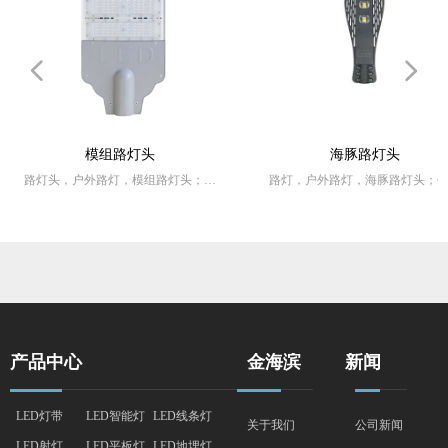
넳
넲
模组路灯头
海豚路灯头
路灯头，户外路灯，模组路灯头；使
路灯，户外路灯，海豚路灯头；
用范围：城市高速路/主干路，次干
范围：户外照明
路，支路，工厂，学校，公园，各种
住宅小区，庭院等道路照明
产品特点：防水、防尘、防晒、
耐用
产品特点：不闪烁、无福射、使用寿
命长、节能
产品中心
金海滨
新闻
LED灯带
LED智能灯
LED线条灯
关于我们
公司新闻
LED射灯
LED平板灯
LED地埋灯