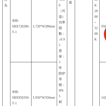
装
头
0
K
（可
28
选）
00
JHB-
功率
~
SBX720280-
L720*W280mm
95
因
32
T-1
数：
00
≥0.9
K
5
质
保：
3
年
防护
等
级：
IP6
JHB-
5
SBX950350-
L950*W350mm
14
材
T-1