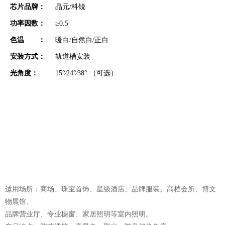
芯片品牌：
晶元/科锐
功率因数：
≥0.5
色温 ：
暖白/自然白/正白
安装方式：
轨道槽安装
光角度：
15°∕24°∕38° （可选）
适用场所：商场、珠宝首饰、星级酒店、品牌服装、高档会所、博文
物展馆、
品牌营业厅、专业橱窗、家居照明等室内照明。