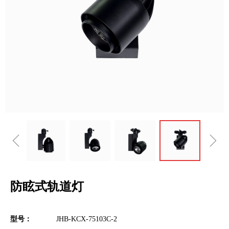
ꁆ
ꁇ
防眩式轨道灯
型号：
JHB-KCX-75103C-2