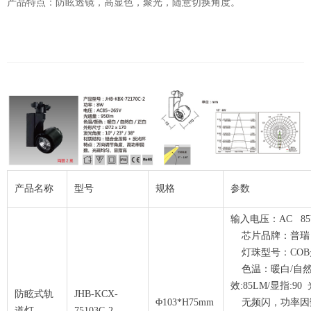
产品特点：防眩透镜，高显色，聚光，随意切换角度。
产品名称
型号
规格
参数
输入电压：AC 8
芯片品牌
灯珠型号：
色温：暖白/自然白
效:85LM/显指
防眩式轨
JHB-KCX-
Φ103*H75mm
无频闪，功率因数
道灯
75103C-2