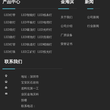
产品中心
金海滨
新闻
LED灯带
LED智能灯
LED线条灯
关于我们
公司新闻
LED射灯
LED平板灯
LED地埋灯
行业新闻
公司介绍
LED筒灯
LED吸顶灯
LED光纤灯
厂房设备
LED路灯
LED球泡灯
LED洗墙灯
荣誉证书
LED灯管
LED轨道灯
LED蜡烛灯
LED灯珠
LED工矿灯
LED投光灯
联系我们
끇
地址：深圳市
뀰
宝安区石岩街
넔
道料坑第一工
낂
业区金海滨科
技楼
联系电话：